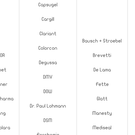
Capsugel
Cargill
Clariant
Bausch + Stroebel
Colorcon
OR
Brevetti
Degussa
oet
De Lama
DMV
kner
Fette
DOW
Pharma
Glatt
Dr. Paul Lohmann
ong
Manesty
DSM
olara
Mediseal