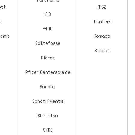
Farchemia
ott
MG2
FIS
D
Munters
FMC
hemie
Romaco
Gattefosse
Stilmas
Merck
Pfizer Centersource
Sandoz
Sanofi Aventis
Shin Etsu
SIMS