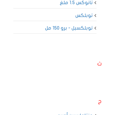
تانوكس 1.5 ملغ
توبلكس
توبلكسيل - برو 150 مل
ث
ج