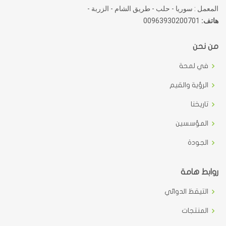
المعمل : سوريا - حلب - طريق الشام - الزربة -
هاتف:
00963930200701
من نحن
في لمحة
الرؤية والقيم
تاريخنا
المؤسسين
الجودة
روابط هامة
التيقظ الدوائي
المنتجات