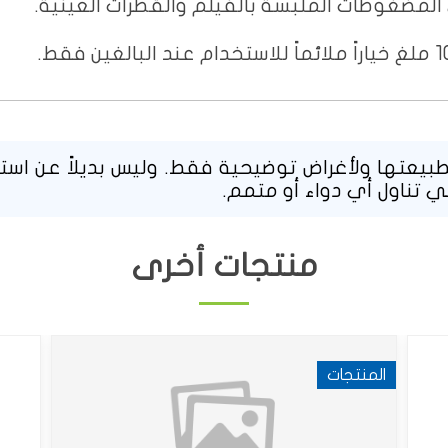
المضغوطات الملبسة بالفيلم والقطرات العينية.
يعتها ولأغراض توضيحية فقط. وليس بديلاً عن استشا
ي تناول أي دواء أو متمم.
منتجات أخرى
المنتجات