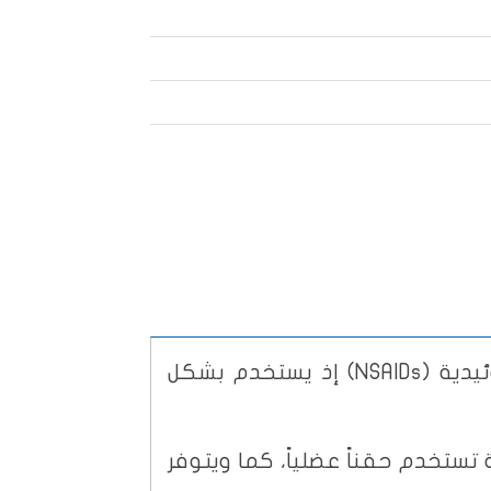
ديكلوفيناك أوبري 100 ملغ، وهو دواء ينتمي إلى فئة مضادات الالتهاب غير الستيروئيدية (NSAIDs) إذ يستخدم بشكل
لات حقنية تستخدم حقناً عضلياً، كما ويتوفر