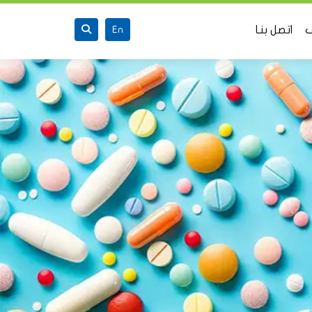
ف
اتصل بنـا
En