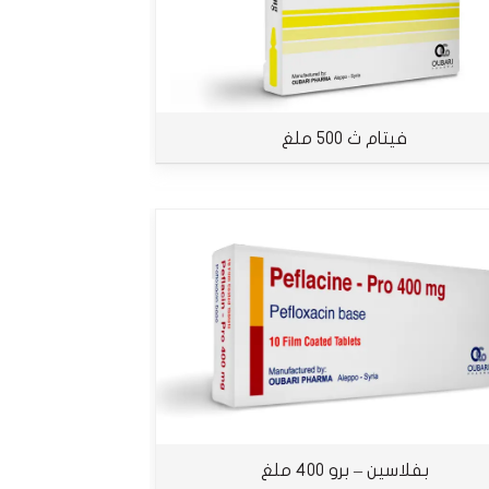
فيتام ث 500 ملغ
بفلاسين – برو 400 ملغ