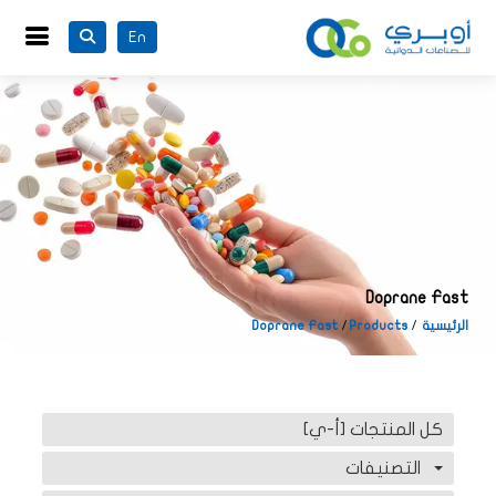
En
Doprane Fast
الرئيسية
Products
Doprane Fast
كل المنتجات [أ-ي]
التصنيفات