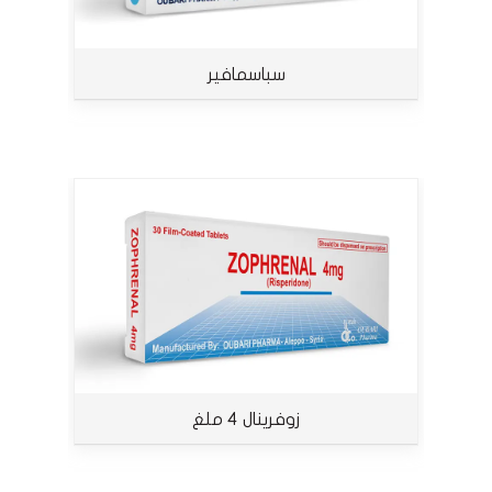
سباسمافير
زوفرينال 4 ملغ