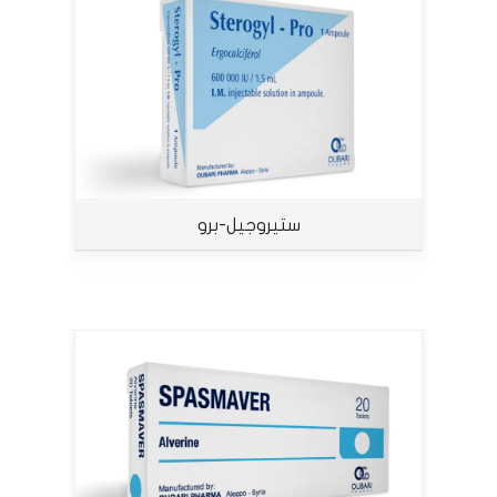
ستيروجيل-برو