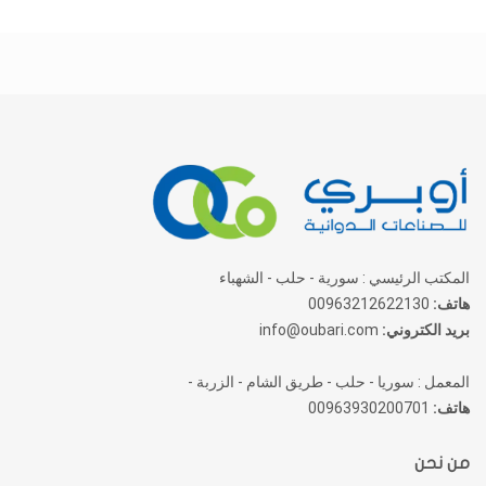
المكتب الرئيسي : سورية - حلب - الشهباء
هاتف:
00963212622130
بريد الكتروني:
info@oubari.com
المعمل : سوريا - حلب - طريق الشام - الزربة -
هاتف:
00963930200701
من نحن