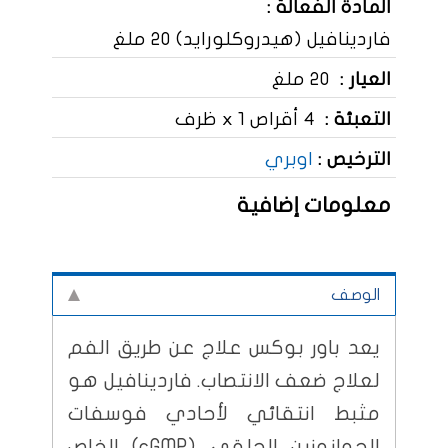
المادة الفعالة :
فاردينافيل (هيدروكلورايد) 20 ملغ
العيار :
20 ملغ
التعبئة :
4 أقراص x 1 ظرف
الترخيص :
اوبري
معلومات إضافية
الوصف
يعد باور بوكس علاج عن طريق الفم
لعلاج ضعف الانتصاب. فاردينافيل هو
مثبط انتقائي لأحادي فوسفات
الجوانوزين الحلقي (cGMP) الخاص