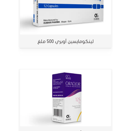
لينكومايسين أوبري 500 ملغ