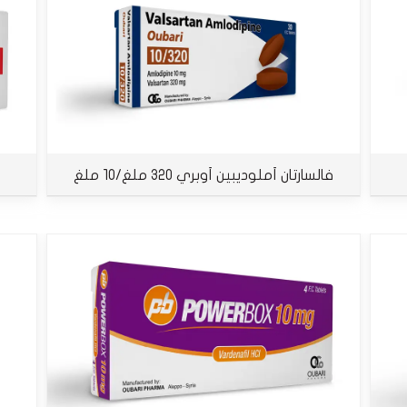
فالسارتان أملوديبين أوبري 320 ملغ/10 ملغ