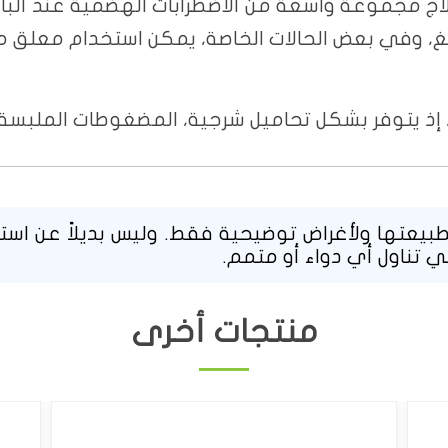
، إذ يتوفر بشكل تحاميل شرجية، المضغوطات الملبسة
يعتها ولأغراض توضيحية فقط. وليس بديلاً عن استشا
ي تناول أي دواء أو متمم.
منتجات أخرى