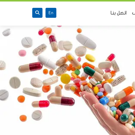
ف
اتصل بنـا
En