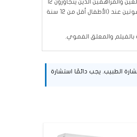
يعتبر معلق موتين خياراً مناسباً لعلاج مجموعة واسعة من الاضطرابات الهضمية عند البالغين والمراهقين الذين يتجاوزون 12
سنة من العمر ويزنون أكثر من 35 كغ، وفي بعض الحالات الخاصة، يمكن استخدام معلق موتين عند (الأطفال أقل من 12 سنة
 بالفيلم والمعلق الفموي.
رة الطبيب. يجب دائمًا استشارة