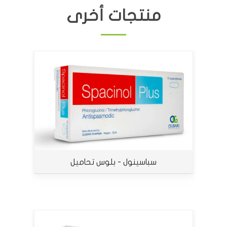
منتجات أخرى
سباسينول - بلوس تحاميل