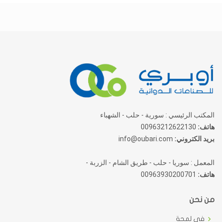
المكتب الرئيسي : سورية - حلب - الشهباء
هاتف:
00963212622130
بريد الكتروني:
info@oubari.com
المعمل : سوريا - حلب - طريق الشام - الزربة -
هاتف:
00963930200701
من نحن
في لمحة