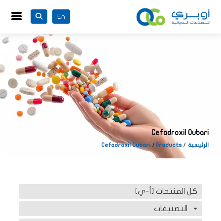
En
Cefadroxil Oubari
الرئيسية
Products
Cefadroxil Oubari
كل المنتجات [أ-ي]
التصنيفات