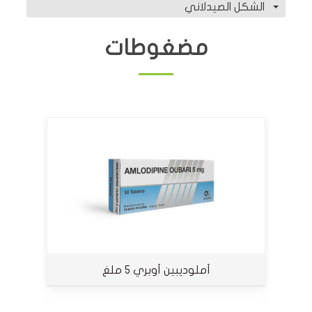
الشكل الصيدلاني
مضغوطات
أملوديبين أوبري 5 ملغ