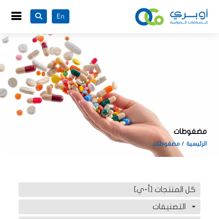
En
مضغوطات
الرئيسية
مضغوطات
كل المنتجات [أ-ي]
التصنيفات