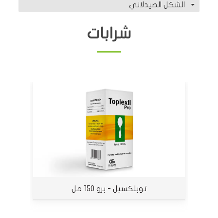
الشكل الصيدلاني
شرابات
توبلكسيل - برو 150 مل