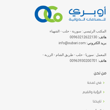
المكتب الرئيسي : سورية - حلب - الشهباء
هاتف:
00963212622130
بريد الكتروني:
info@oubari.com
المعمل : سوريا - حلب - طريق الشام - الزربة -
هاتف:
00963930200701
من نحن
في لمحة
الرؤية والقيم
تاريخنا