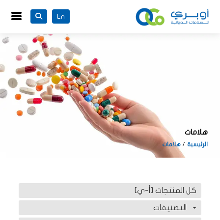
En
هلامات
الرئيسية
هلامات
كل المنتجات [أ-ي]
التصنيفات