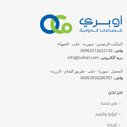
المكتب الرئيسي : سورية - حلب - الشهباء
هاتف:
00963212622130
بريد الكتروني:
info@oubari.com
المعمل : سوريا - حلب - طريق الشام - الزربة -
هاتف:
00963930200701
من نحن
في لمحة
الرؤية والقيم
تاريخنا