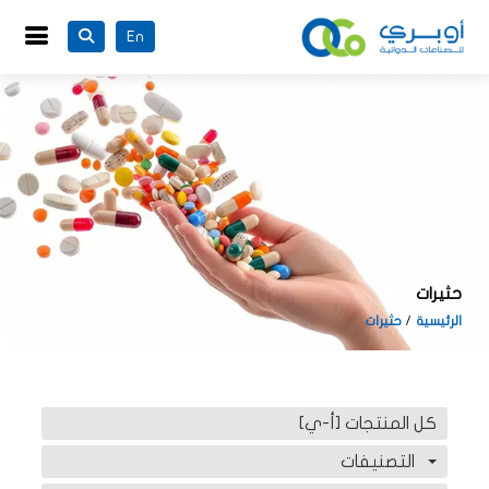
En
حثيرات
الرئيسية
حثيرات
كل المنتجات [أ-ي]
التصنيفات