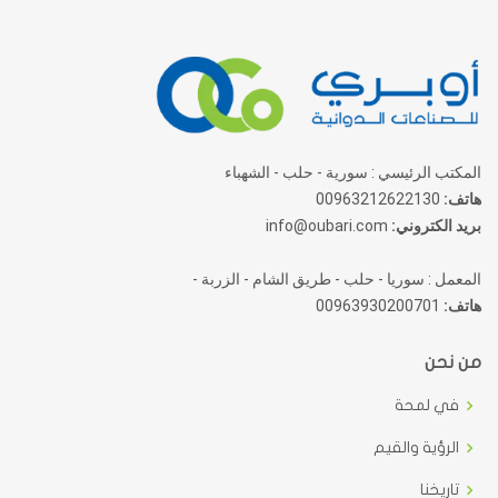
المكتب الرئيسي : سورية - حلب - الشهباء
هاتف:
00963212622130
بريد الكتروني:
info@oubari.com
المعمل : سوريا - حلب - طريق الشام - الزربة -
هاتف:
00963930200701
من نحن
في لمحة
الرؤية والقيم
تاريخنا