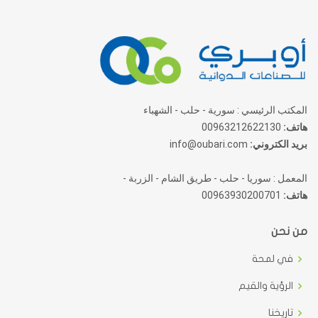
المكتب الرئيسي : سورية - حلب - الشهباء
هاتف:
00963212622130
بريد الكتروني:
info@oubari.com
المعمل : سوريا - حلب - طريق الشام - الزربة -
هاتف:
00963930200701
من نحن
في لمحة
الرؤية والقيم
تاريخنا