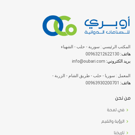
المكتب الرئيسي : سورية - حلب - الشهباء
هاتف:
00963212622130
بريد الكتروني:
info@oubari.com
المعمل : سوريا - حلب - طريق الشام - الزربة -
هاتف:
00963930200701
من نحن
في لمحة
الرؤية والقيم
تاريخنا