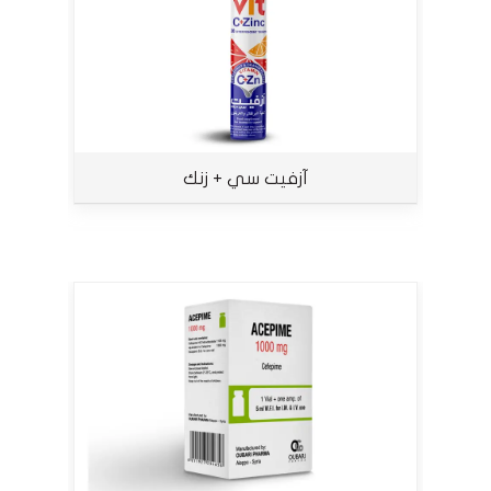
آزفيت سي + زنك