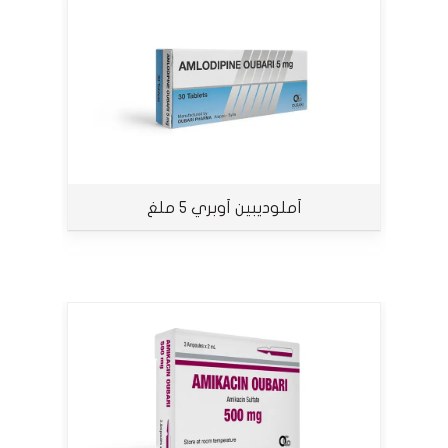
أملوديبين أوبري 5 ملغ